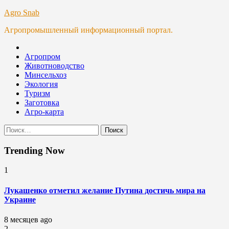
Skip
Agro Snab
to
Агропромышленный информационный портал.
content
Агропром
Животноводство
Минсельхоз
Экология
Туризм
Заготовка
Агро-карта
Найти:
Trending Now
1
Лукашенко отметил желание Путина достичь мира на
Украине
8 месяцев ago
2