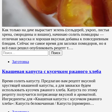
Как только на даче вырастает зелень (сельдерей, укроп, листья
хрена, смородины и вишни), начинаю солить помидоры —
отличная закуска и хорошая вкусная добавка к повседневным
блюдам. Сейчас не самое время для засолки помидоров, но я
всё-таки решил опубликовать рецепт т.…
Найти:
Заготовка
Квашеная капуста с кусочком ржаного хлеба
Время солить капусту. Предлагаю вам рецепт вкусной
хрустящей квашеной капусты, а для закваски будем
использовать кусочек ржаного хлеба. Капуста по этому
рецепту получается потрясающе вкусной и ароматной.
Ингредиенты для «Квашеная капуста с кусочком ржаного
хлеба»: Капуста белокочанная / Капустa (примерно…
Заготовка