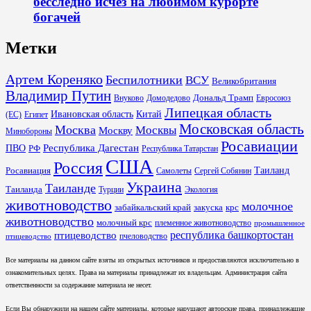
бесследно исчез на любимом курорте
богачей
Метки
Артем Кореняко
Беспилотники
ВСУ
Великобритания
Владимир Путин
Дональд Трамп
Внуково
Домодедово
Евросоюз
Липецкая область
Ивановская область
Китай
(ЕС)
Египет
Московская область
Москва
Москвы
Москву
Минобороны
Росавиации
Республика Дагестан
ПВО
РФ
Республика Татарстан
США
Россия
Таиланд
Росавиация
Самолеты
Сергей Собянин
Украина
Таиланде
Таиланда
Турции
Экология
животноводство
молочное
забайкальский край
закуска
крс
животноводство
молочный крс
племенное животноводство
промышленное
республика башкортостан
птицеводство
пчеловодство
птицеводство
Все материалы на данном сайте взяты из открытых источников и предоставляются исключительно в
ознакомительных целях. Права на материалы принадлежат их владельцам. Администрация сайта
ответственности за содержание материала не несет.
Если Вы обнаружили на нашем сайте материалы, которые нарушают авторские права, принадлежащие