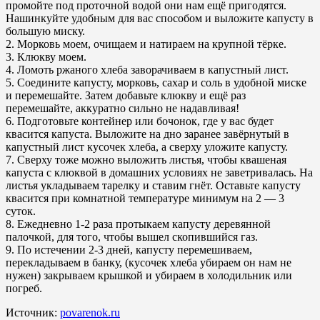
промойте под проточной водой они нам ещё пригодятся.
Нашинкуйте удобным для вас способом и выложите капусту в
большую миску.
2. Морковь моем, очищаем и натираем на крупной тёрке.
3. Клюкву моем.
4. Ломоть ржаного хлеба заворачиваем в капустный лист.
5. Соедините капусту, морковь, сахар и соль в удобной миске
и перемешайте. Затем добавьте клюкву и ещё раз
перемешайте, аккуратно сильно не надавливая!
6. Подготовьте контейнер или бочонок, где у вас будет
квасится капуста. Выложите на дно заранее завёрнутый в
капустный лист кусочек хлеба, а сверху уложите капусту.
7. Сверху тоже можно выложить листья, чтобы квашеная
капуста с клюквой в домашних условиях не заветривалась. На
листья укладываем тарелку и ставим гнёт. Оставьте капусту
квасится при комнатной температуре минимум на 2 — 3
суток.
8. Ежедневно 1-2 раза протыкаем капусту деревянной
палочкой, для того, чтобы вышел скопившийся газ.
9. По истечении 2-3 дней, капусту перемешиваем,
перекладываем в банку, (кусочек хлеба убираем он нам не
нужен) закрываем крышкой и убираем в холодильник или
погреб.
Источник:
povarenok.ru