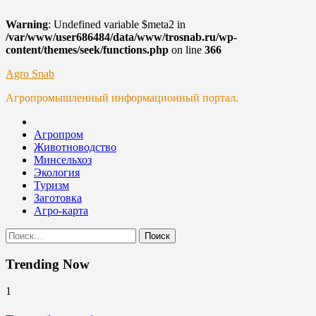
Warning
: Undefined variable $meta2 in
/var/www/user686484/data/www/trosnab.ru/wp-
content/themes/seek/functions.php
on line
366
Skip
Agro Snab
to
Агропромышленный информационный портал.
content
Агропром
Животноводство
Минсельхоз
Экология
Туризм
Заготовка
Агро-карта
Найти:
Trending Now
1