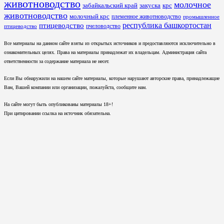
животноводство
молочное
забайкальский край
закуска
крс
животноводство
молочный крс
племенное животноводство
промышленное
республика башкортостан
птицеводство
пчеловодство
птицеводство
Все материалы на данном сайте взяты из открытых источников и предоставляются исключительно в
ознакомительных целях. Права на материалы принадлежат их владельцам. Администрация сайта
ответственности за содержание материала не несет.
Если Вы обнаружили на нашем сайте материалы, которые нарушают авторские права, принадлежащие
Вам, Вашей компании или организации, пожалуйста, сообщите нам.
На сайте могут быть опубликованы материалы 18+!
При цитировании ссылка на источник обязательна.