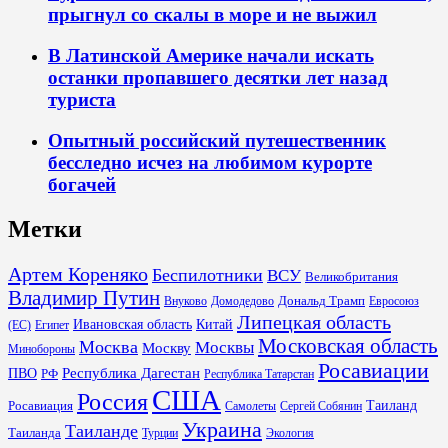
прыгнул со скалы в море и не выжил
В Латинской Америке начали искать
останки пропавшего десятки лет назад
туриста
Опытный российский путешественник
бесследно исчез на любимом курорте
богачей
Метки
Артем Кореняко
Беспилотники
ВСУ
Великобритания
Владимир Путин
Дональд Трамп
Внуково
Домодедово
Евросоюз
Липецкая область
Ивановская область
Китай
(ЕС)
Египет
Московская область
Москва
Москвы
Москву
Минобороны
Росавиации
Республика Дагестан
ПВО
РФ
Республика Татарстан
США
Россия
Таиланд
Росавиация
Самолеты
Сергей Собянин
Украина
Таиланде
Таиланда
Турции
Экология