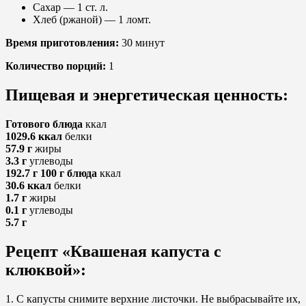
Сахар — 1 ст. л.
Хлеб (ржаной) — 1 ломт.
Время приготовления:
30 минут
Количество порций:
1
Пищевая и энергетическая ценность:
Готового блюда
ккал
1029.6 ккал
белки
57.9 г
жиры
3.3 г
углеводы
192.7 г
100 г блюда
ккал
30.6 ккал
белки
1.7 г
жиры
0.1 г
углеводы
5.7 г
Рецепт «Квашеная капуста с
клюквой»:
1. С капусты снимите верхние листочки. Не выбрасывайте их,