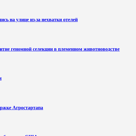
сь на улице из-за нехватки отелей
итие геномной селекции в племенном животноводстве
и
ержке Агростартапа