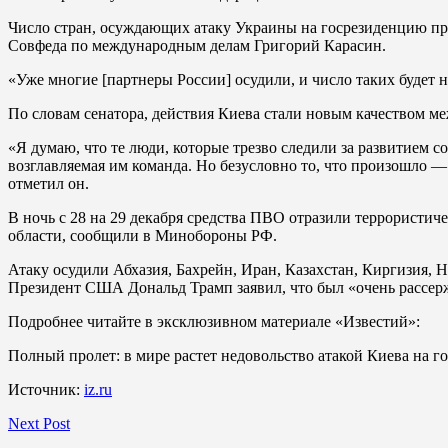
Число стран, осуждающих атаку Украины на госрезиденцию пре
Совфеда по международным делам Григорий Карасин.
«Уже многие [партнеры России] осудили, и число таких будет н
По словам сенатора, действия Киева стали новым качеством м
«Я думаю, что те люди, которые трезво следили за развитием 
возглавляемая им команда. Но безусловно то, что произошло —
отметил он.
В ночь с 28 на 29 декабря средства ПВО отразили террористи
области, сообщили в Минобороны РФ.
Атаку осудили Абхазия, Бахрейн, Иран, Казахстан, Киргизия,
Президент США Дональд Трамп заявил, что был «очень рассерже
Подробнее читайте в эксклюзивном материале «Известий»:
Полный пролет: в мире растет недовольство атакой Киева на 
Источник:
iz.ru
Next Post