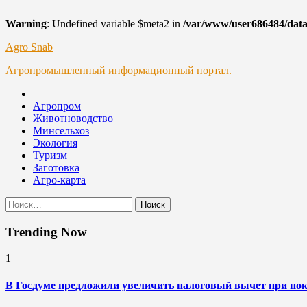
Warning
: Undefined variable $meta2 in
/var/www/user686484/data
Skip
Agro Snab
to
Агропромышленный информационный портал.
content
Агропром
Животноводство
Минсельхоз
Экология
Туризм
Заготовка
Агро-карта
Найти:
Trending Now
1
В Госдуме предложили увеличить налоговый вычет при поку