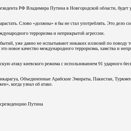
зидента РФ Владимира Путина в Новгородской области, будет у
арастать. Слово «должны» я бы не стал употреблять. Это дело с
еждународного терроризма и неприкрытой агрессии.
событий, уже давно не испытывают никаких иллюзий по поводу т
 это новое качество международного терроризма, хамства и неп
ческую атаку киевского режима с использованием 91 ударного б
 Никарагуа, Объединенные Арабские Эмираты, Пакистан, Туркме
н», когда узнал об атаке.
госрезиденцию Путина