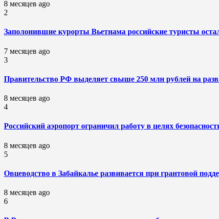
8 месяцев ago
2
Заполонившие курорты Вьетнама российские туристы остали
7 месяцев ago
3
Правительство РФ выделяет свыше 250 млн рублей на разв
8 месяцев ago
4
Российский аэропорт ограничил работу в целях безопасност
8 месяцев ago
5
Овцеводство в Забайкалье развивается при грантовой подд
8 месяцев ago
6