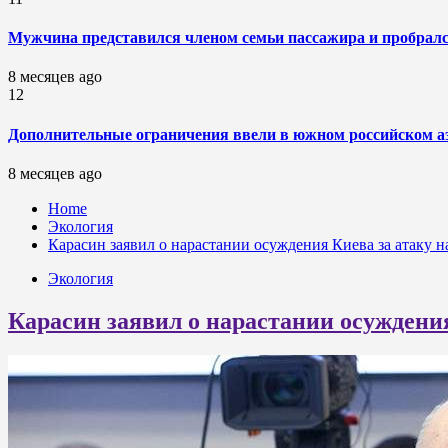
Мужчина представился членом семьи пассажира и пробрался
8 месяцев ago
12
Дополнительные ограничения ввели в южном российском а
8 месяцев ago
Home
Экология
Карасин заявил о нарастании осуждения Киева за атаку 
Экология
Карасин заявил о нарастании осуждени