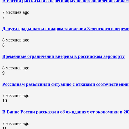
В России рассказали о переговорах по возобновлению ави
7 месяцев ago
7
Депутат рады назвал пиаром заявления Зеленского о перем
8 месяцев ago
8
Временные ограничения введены в российском аэропорту
8 месяцев ago
9
Россиянам разъяснили ситуацию с отказами соотечественни
7 месяцев ago
10
В Банке России рассказали об ожиданиях от экономики в 20
7 месяцев ago
11