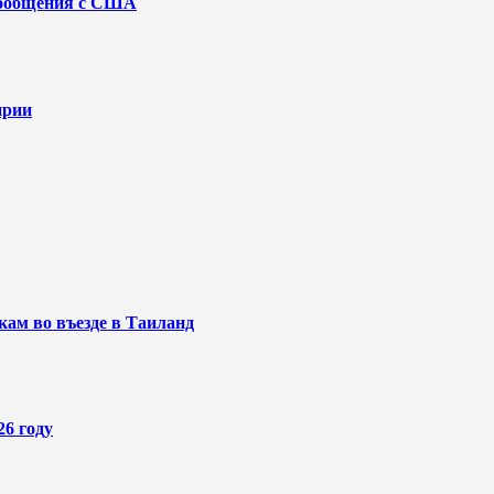
асообщения с США
ирии
кам во въезде в Таиланд
26 году