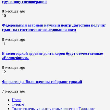
груз в зону спецоперации
8 месяцев ago
10
Федеральный агарный научный центр Дагестана получит
грант на генетические исследования овец
8 месяцев ago
11
В вологодской деревне доить коров будут отечественные
«Волшебники»
8 месяцев ago
12
Форелеводы Вологодчины собирают урожай
7 месяцев ago
Home
Туризм
Трансгендеры украли у отдыхавшего в Таиланде