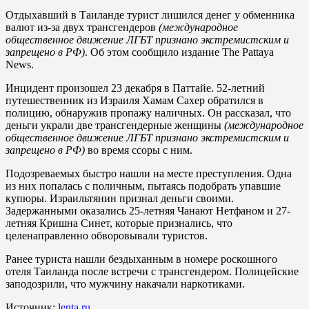
Отдыхавший в Таиланде турист лишился денег у обменника
валют из-за двух трансгендеров
(международное
общественное движение ЛГБТ признано экстремистским и
запрещено в РФ)
. Об этом сообщило издание The Pattaya
News.
Инцидент произошел 23 декабря в Паттайе. 52-летний
путешественник из Израиля Хамам Сахер обратился в
полицию, обнаружив пропажу наличных. Он рассказал, что
деньги украли две трансгендерные женщины
(международное
общественное движение ЛГБТ признано экстремистским и
запрещено в РФ)
во время ссоры с ним.
Подозреваемых быстро нашли на месте преступления. Одна
из них попалась с поличным, пытаясь подобрать упавшие
купюры. Израильтянин признал деньги своими.
Задержанными оказались 25-летняя Чанают Нетфаном и 27-
летняя Кришна Синет, которые признались, что
целенаправленно обворовывали туристов.
Ранее туриста нашли бездыханным в номере роскошного
отеля Таиланда после встречи с трансгендером. Полицейские
заподозрили, что мужчину накачали наркотиками.
Источник:
lenta.ru