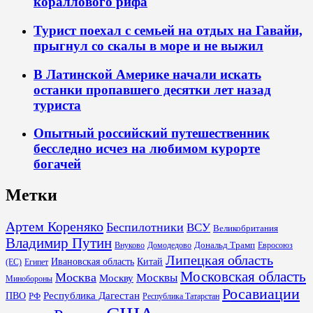
кораллового рифа
Турист поехал с семьей на отдых на Гавайи,
прыгнул со скалы в море и не выжил
В Латинской Америке начали искать
останки пропавшего десятки лет назад
туриста
Опытный российский путешественник
бесследно исчез на любимом курорте
богачей
Метки
Артем Кореняко
Беспилотники
ВСУ
Великобритания
Владимир Путин
Дональд Трамп
Внуково
Домодедово
Евросоюз
Липецкая область
Ивановская область
Китай
(ЕС)
Египет
Московская область
Москва
Москвы
Москву
Минобороны
Росавиации
Республика Дагестан
ПВО
РФ
Республика Татарстан