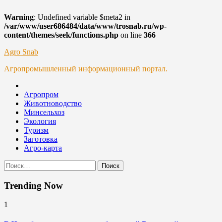
Warning
: Undefined variable $meta2 in
/var/www/user686484/data/www/trosnab.ru/wp-
content/themes/seek/functions.php
on line
366
Skip
Agro Snab
to
Агропромышленный информационный портал.
content
Агропром
Животноводство
Минсельхоз
Экология
Туризм
Заготовка
Агро-карта
Найти:
Trending Now
1