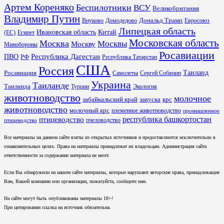
Артем Кореняко
Беспилотники
ВСУ
Великобритания
Владимир Путин
Дональд Трамп
Внуково
Домодедово
Евросоюз
Липецкая область
Ивановская область
Китай
(ЕС)
Египет
Московская область
Москва
Москвы
Москву
Минобороны
Росавиации
Республика Дагестан
ПВО
РФ
Республика Татарстан
США
Россия
Таиланд
Росавиация
Самолеты
Сергей Собянин
Украина
Таиланде
Таиланда
Турции
Экология
животноводство
молочное
забайкальский край
закуска
крс
животноводство
молочный крс
племенное животноводство
промышленное
республика башкортостан
птицеводство
пчеловодство
птицеводство
Все материалы на данном сайте взяты из открытых источников и предоставляются исключительно в
ознакомительных целях. Права на материалы принадлежат их владельцам. Администрация сайта
ответственности за содержание материала не несет.
Если Вы обнаружили на нашем сайте материалы, которые нарушают авторские права, принадлежащие
Вам, Вашей компании или организации, пожалуйста, сообщите нам.
На сайте могут быть опубликованы материалы 18+!
При цитировании ссылка на источник обязательна.