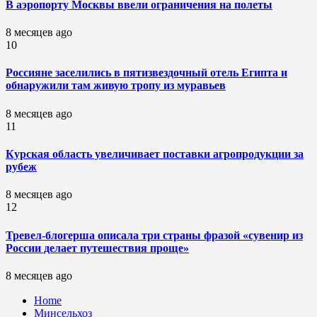
В аэропорту Москвы ввели ограничения на полеты
8 месяцев ago
10
Россияне заселились в пятизвездочный отель Египта и
обнаружили там живую тропу из муравьев
8 месяцев ago
11
Курская область увеличивает поставки агропродукции за
рубеж
8 месяцев ago
12
Тревел-блогерша описала три страны фразой «сувенир из
России делает путешествия проще»
8 месяцев ago
Home
Минсельхоз