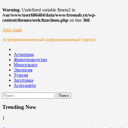
Warning
: Undefined variable $meta2 in
/var/www/user686484/data/www/trosnab.ru/wp-
content/themes/seek/functions.php
on line
366
Skip
Agro Snab
to
Агропромышленный информационный портал.
content
Агропром
Животноводство
Минсельхоз
Экология
Туризм
Заготовка
Агро-карта
Найти:
Trending Now
1