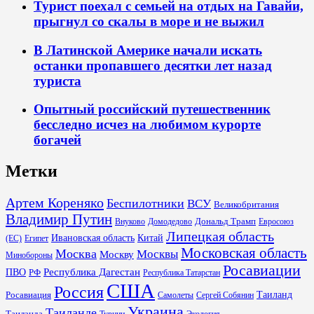
Турист поехал с семьей на отдых на Гавайи,
прыгнул со скалы в море и не выжил
В Латинской Америке начали искать
останки пропавшего десятки лет назад
туриста
Опытный российский путешественник
бесследно исчез на любимом курорте
богачей
Метки
Артем Кореняко
Беспилотники
ВСУ
Великобритания
Владимир Путин
Дональд Трамп
Внуково
Домодедово
Евросоюз
Липецкая область
Ивановская область
Китай
(ЕС)
Египет
Московская область
Москва
Москвы
Москву
Минобороны
Росавиации
Республика Дагестан
ПВО
РФ
Республика Татарстан
США
Россия
Таиланд
Росавиация
Самолеты
Сергей Собянин
Украина
Таиланде