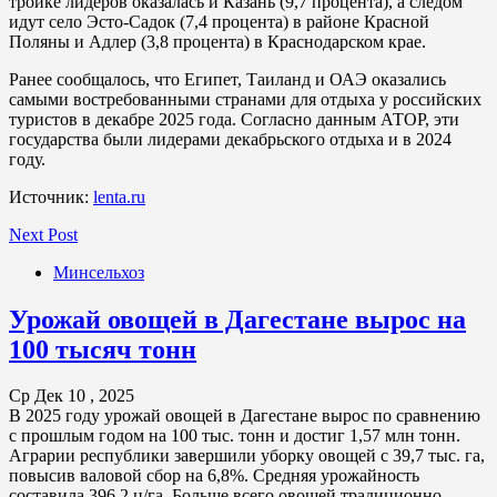
тройке лидеров оказалась и Казань (9,7 процента), а следом
идут село Эсто-Садок (7,4 процента) в районе Красной
Поляны и Адлер (3,8 процента) в Краснодарском крае.
Ранее сообщалось, что Египет, Таиланд и ОАЭ оказались
самыми востребованными странами для отдыха у российских
туристов в декабре 2025 года. Согласно данным АТОР, эти
государства были лидерами декабрьского отдыха и в 2024
году.
Источник:
lenta.ru
Next Post
Минсельхоз
Урожай овощей в Дагестане вырос на
100 тысяч тонн
Ср Дек 10 , 2025
В 2025 году урожай овощей в Дагестане вырос по сравнению
с прошлым годом на 100 тыс. тонн и достиг 1,57 млн тонн.
Аграрии республики завершили уборку овощей с 39,7 тыс. га,
повысив валовой сбор на 6,8%. Средняя урожайность
составила 396,2 ц/га. Больше всего овощей традиционно