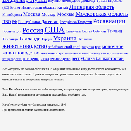
Дональд Трамп
Внуково
Домодедово
Евросоюз
Липецкая область
Ивановская область
Китай
(ЕС)
Египет
Московская область
Москва
Москвы
Москву
Минобороны
Росавиации
Республика Дагестан
ПВО
РФ
Республика Татарстан
США
Россия
Таиланд
Росавиация
Самолеты
Сергей Собянин
Украина
Таиланде
Таиланда
Турции
Экология
животноводство
молочное
забайкальский край
закуска
крс
животноводство
молочный крс
племенное животноводство
промышленное
республика башкортостан
птицеводство
пчеловодство
птицеводство
Все материалы на данном сайте взяты из открытых источников и предоставляются исключительно в
ознакомительных целях. Права на материалы принадлежат их владельцам. Администрация сайта
ответственности за содержание материала не несет.
Если Вы обнаружили на нашем сайте материалы, которые нарушают авторские права, принадлежащие
Вам, Вашей компании или организации, пожалуйста, сообщите нам.
На сайте могут быть опубликованы материалы 18+!
При цитировании ссылка на источник обязательна.