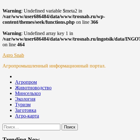
Warning
: Undefined variable $meta2 in
/var/www/user686484/data/www/trosnab.ru/wp-
content/themes/seek/functions.php
on line
366
Warning
: Undefined array key 1 in
/var/www/user686484/data/www/trosnab.ru/ingotsik/data/ING
on line
464
Skip
Agro Snab
to
Агропромышленный информационный портал.
content
Агропром
Животноводство
Минсельхоз
Экология
Туризм
Заготовка
Агро-карта
Найти:
Trending Now