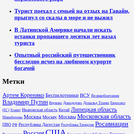
Турист поехал с семьей на отдых на Гавайи,
прыгнул со скалы в море и не выжил
В Латинской Америке начали искать
останки пропавшего десятки лет назад
туриста
Опытный российский путешественник
бесследно исчез на любимом курорте
богачей
Метки
Артем Кореняко
Беспилотники
ВСУ
Великобритания
Владимир Путин
Дональд Трамп
Внуково
Домодедово
Евросоюз
Липецкая область
Ивановская область
Китай
(ЕС)
Египет
Московская область
Москва
Москвы
Москву
Минобороны
Росавиации
Республика Дагестан
ПВО
РФ
Республика Татарстан
США
Россия