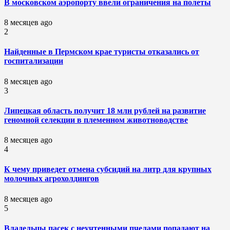
В московском аэропорту ввели ограничения на полеты
8 месяцев ago
2
Найденные в Пермском крае туристы отказались от
госпитализации
8 месяцев ago
3
Липецкая область получит 18 млн рублей на развитие
геномной селекции в племенном животноводстве
8 месяцев ago
4
К чему приведет отмена субсидий на литр для крупных
молочных агрохолдингов
8 месяцев ago
5
Владельцы пасек с неучтенными пчелами попадают на