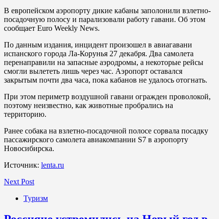
В европейском аэропорту дикие кабаны заполонили взлетно-
посадочную полосу и парализовали работу гавани. Об этом
сообщает Euro Weekly News.
По данным издания, инцидент произошел в авиагавани
испанского города Ла-Корунья 27 декабря. Два самолета
перенаправили на запасные аэродромы, а некоторые рейсы
смогли вылететь лишь через час. Аэропорт оставался
закрытым почти два часа, пока кабанов не удалось отогнать.
При этом периметр воздушной гавани огражден проволокой,
поэтому неизвестно, как животные пробрались на
территорию.
Ранее собака на взлетно-посадочной полосе сорвала посадку
пассажирского самолета авиакомпании S7 в аэропорту
Новосибирска.
Источник:
lenta.ru
Next Post
Туризм
Россияне устремились на Новый год в