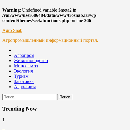
Warning
: Undefined variable $meta2 in
/var/www/user686484/data/www/trosnab.ru/wp-
content/themes/seek/functions.php
on line
366
Skip
Agro Snab
to
Агропромышленный информационный портал.
content
Агропром
Животноводство
Минсельхоз
Экология
Туризм
Заготовка
Агро-карта
Найти:
Trending Now
1