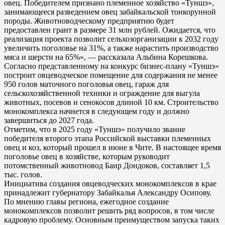
овец. Победителем признано племенное хозяйство «Туншэ»,
занимающееся разведением овец забайкальской тонкорунной
породы. Животноводческому предприятию будет
предоставлен грант в размере 31 млн рублей. Ожидается, что
реализация проекта позволит сельхозорганизации к 2032 году
увеличить поголовье на 31%, а также нарастить производство
мяса и шерсти на 65%», — рассказала Альбина Корешкова.
Согласно представленному на конкурс бизнес-плану «Туншэ»
построит овцеводческое помещение для содержания не менее
950 голов маточного поголовья овец, гараж для
сельскохозяйственной техники и ограждение для выгула
животных, посевов и сенокосов длиной 10 км. Строительство
монокомплекса начнется в следующем году и должно
завершиться до 2027 года.
Отметим, что в 2025 году «Туншэ» получило звание
победителя второго этапа Российской выставки племенных
овец и коз, который прошел в июне в Чите. В настоящее время
поголовье овец в хозяйстве, которым руководит
потомственный животновод Баир Дондоков, составляет 1,5
тыс. голов.
Инициатива создания овцеводческих монокомплексов в крае
принадлежит губернатору Забайкалья Александру Осипову.
По мнению главы региона, ежегодное создание
монокомплексов позволит решить ряд вопросов, в том числе
кадровую проблему. Основным преимуществом запуска таких