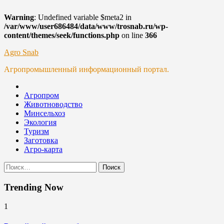
Warning
: Undefined variable $meta2 in
/var/www/user686484/data/www/trosnab.ru/wp-
content/themes/seek/functions.php
on line
366
Skip
Agro Snab
to
Агропромышленный информационный портал.
content
Агропром
Животноводство
Минсельхоз
Экология
Туризм
Заготовка
Агро-карта
Найти:
Trending Now
1