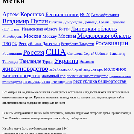
Метки
Артем Кореняко
Беспилотники
ВСУ
Великобритания
Владимир Путин
Дональд Трамп
Внуково
Домодедово
Евросоюз
Липецкая область
Ивановская область
Китай
(ЕС)
Египет
Московская область
Москва
Москвы
Москву
Минобороны
Росавиации
Республика Дагестан
ПВО
РФ
Республика Татарстан
США
Россия
Таиланд
Росавиация
Самолеты
Сергей Собянин
Украина
Таиланде
Таиланда
Турции
Экология
животноводство
молочное
забайкальский край
закуска
крс
животноводство
молочный крс
племенное животноводство
промышленное
республика башкортостан
птицеводство
пчеловодство
птицеводство
Все материалы на данном сайте взяты из открытых источников и предоставляются исключительно в
ознакомительных целях. Права на материалы принадлежат их владельцам. Администрация сайта
ответственности за содержание материала не несет.
Если Вы обнаружили на нашем сайте материалы, которые нарушают авторские права, принадлежащие
Вам, Вашей компании или организации, пожалуйста, сообщите нам.
На сайте могут быть опубликованы материалы 18+!
При цитировании ссылка на источник обязательна.