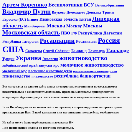
Артем Кореняко
Беспилотники
ВСУ
Великобритания
Владимир Путин
Дональд Трамп
Внуково
Домодедово
Липецкая
Ивановская область
Китай
Евросоюз (ЕС)
Египет
область
Москва
Москвы
Москву
Минобороны
Московская область
Республика Дагестан
ПВО
РФ
Россия
Росавиации
Росавиация
Республика Татарстан
США
Таиланде
Таиланд
Таиланда
Самолеты
Сергей Собянин
Украина
животноводство
Турции
Экология
молочное животноводство
забайкальский край
закуска
крс
молочный крс
племенное животноводство
промышленное птицеводство
республика башкортостан
птицеводство
пчеловодство
Все материалы на данном сайте взяты из открытых источников и предоставляются
исключительно в ознакомительных целях. Права на материалы принадлежат их
владельцам. Администрация сайта ответственности за содержание материала не несет.
Если Вы обнаружили на нашем сайте материалы, которые нарушают авторские права,
принадлежащие Вам, Вашей компании или организации, пожалуйста, сообщите нам.
На сайте могут быть опубликованы материалы 18+!
При цитировании ссылка на источник обязательна.