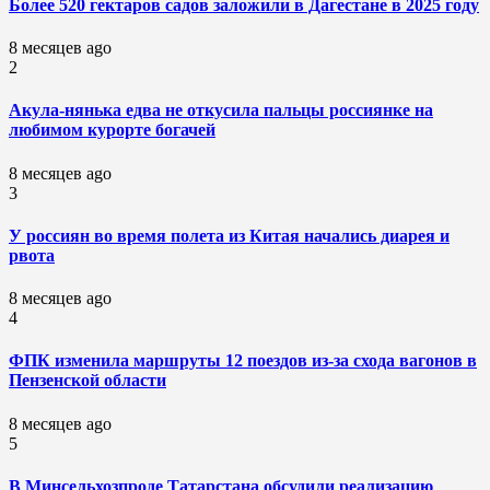
Более 520 гектаров садов заложили в Дагестане в 2025 году
8 месяцев ago
2
Акула-нянька едва не откусила пальцы россиянке на
любимом курорте богачей
8 месяцев ago
3
У россиян во время полета из Китая начались диарея и
рвота
8 месяцев ago
4
ФПК изменила маршруты 12 поездов из-за схода вагонов в
Пензенской области
8 месяцев ago
5
В Минсельхозпроде Татарстана обсудили реализацию