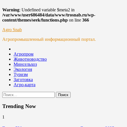
Warning
: Undefined variable $meta2 in
/var/www/user686484/data/www/trosnab.ru/wp-
content/themes/seek/functions.php
on line
366
Skip
Agro Snab
to
Агропромышленный информационный портал.
content
Агропром
Животноводство
Минсельхоз
Экология
Туризм
Заготовка
Агро-карта
Найти:
Trending Now
1