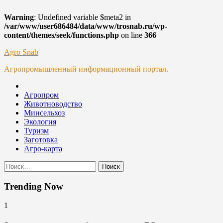
Warning
: Undefined variable $meta2 in
/var/www/user686484/data/www/trosnab.ru/wp-
content/themes/seek/functions.php
on line
366
Skip
Agro Snab
to
Агропромышленный информационный портал.
content
Агропром
Животноводство
Минсельхоз
Экология
Туризм
Заготовка
Агро-карта
Найти:
Trending Now
1