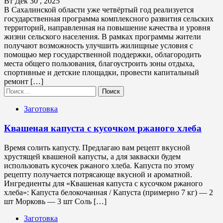
Вт Дек 30 , 2025
В Сахалинской области уже четвёртый год реализуется
государственная программа комплексного развития сельских
территорий, направленная на повышение качества и уровня
жизни сельского населения. В рамках программы жители
получают возможность улучшить жилищные условия с
помощью мер государственной поддержки, облагородить
места общего пользования, благоустроить зоны отдыха,
спортивные и детские площадки, провести капитальный
ремонт […]
Найти:
Заготовка
Квашеная капуста с кусочком ржаного хлеба
Время солить капусту. Предлагаю вам рецепт вкусной
хрустящей квашеной капусты, а для закваски будем
использовать кусочек ржаного хлеба. Капуста по этому
рецепту получается потрясающе вкусной и ароматной.
Ингредиенты для «Квашеная капуста с кусочком ржаного
хлеба»: Капуста белокочанная / Капустa (примерно 7 кг) — 2
шт Морковь — 3 шт Соль […]
Заготовка