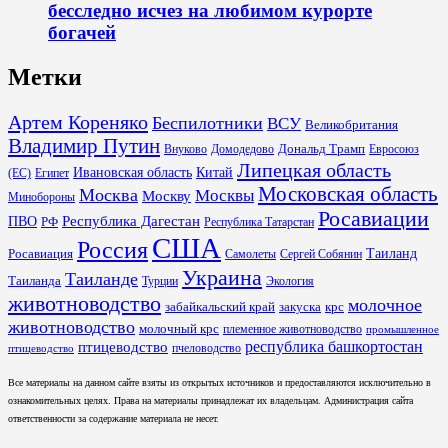
бесследно исчез на любимом курорте
богачей
Метки
Артем Кореняко
Беспилотники
ВСУ
Великобритания
Владимир Путин
Дональд Трамп
Внуково
Домодедово
Евросоюз
Липецкая область
Ивановская область
Китай
(ЕС)
Египет
Московская область
Москва
Москвы
Москву
Минобороны
Росавиации
Республика Дагестан
ПВО
РФ
Республика Татарстан
США
Россия
Таиланд
Росавиация
Самолеты
Сергей Собянин
Украина
Таиланде
Таиланда
Турции
Экология
животноводство
молочное
забайкальский край
закуска
крс
животноводство
молочный крс
племенное животноводство
промышленное
республика башкортостан
птицеводство
пчеловодство
птицеводство
Все материалы на данном сайте взяты из открытых источников и предоставляются исключительно в
ознакомительных целях. Права на материалы принадлежат их владельцам. Администрация сайта
ответственности за содержание материала не несет.