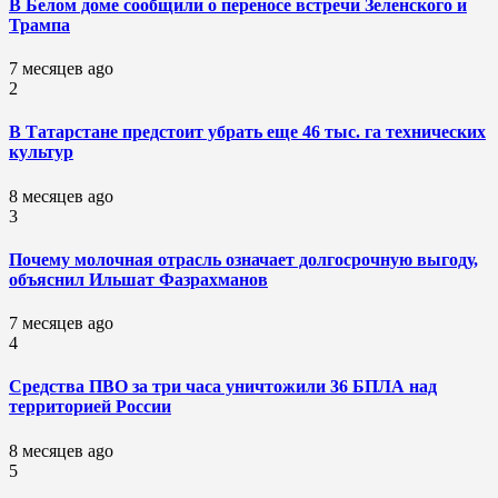
В Белом доме сообщили о переносе встречи Зеленского и
Трампа
7 месяцев ago
2
В Татарстане предстоит убрать еще 46 тыс. га технических
культур
8 месяцев ago
3
Почему молочная отрасль означает долгосрочную выгоду,
объяснил Ильшат Фазрахманов
7 месяцев ago
4
Средства ПВО за три часа уничтожили 36 БПЛА над
территорией России
8 месяцев ago
5