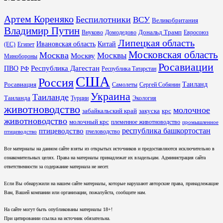
Артем Кореняко
Беспилотники
ВСУ
Великобритания
Владимир Путин
Дональд Трамп
Внуково
Домодедово
Евросоюз
Липецкая область
Ивановская область
Китай
(ЕС)
Египет
Московская область
Москва
Москвы
Москву
Минобороны
Росавиации
Республика Дагестан
ПВО
РФ
Республика Татарстан
США
Россия
Таиланд
Росавиация
Самолеты
Сергей Собянин
Украина
Таиланде
Таиланда
Турции
Экология
животноводство
молочное
забайкальский край
закуска
крс
животноводство
молочный крс
племенное животноводство
промышленное
республика башкортостан
птицеводство
пчеловодство
птицеводство
Все материалы на данном сайте взяты из открытых источников и предоставляются исключительно в
ознакомительных целях. Права на материалы принадлежат их владельцам. Администрация сайта
ответственности за содержание материала не несет.
Если Вы обнаружили на нашем сайте материалы, которые нарушают авторские права, принадлежащие
Вам, Вашей компании или организации, пожалуйста, сообщите нам.
На сайте могут быть опубликованы материалы 18+!
При цитировании ссылка на источник обязательна.