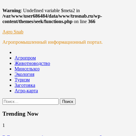
Warning
: Undefined variable $meta2 in
/var/www/user686484/data/www/trosnab.ru/wp-
content/themes/seek/functions.php
on line
366
Skip
Agro Snab
to
Агропромышленный информационный портал.
content
Агропром
Животноводство
Минсельхоз
Экология
Туризм
Заготовка
Агро-карта
Найти:
Trending Now
1