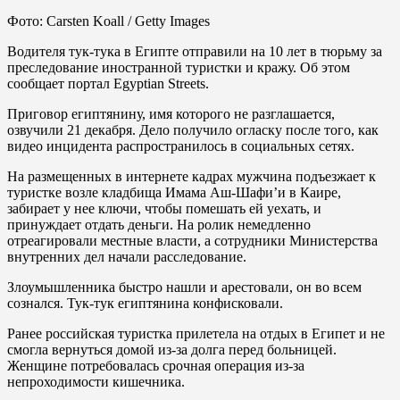
Фото: Carsten Koall / Getty Images
Водителя тук-тука в Египте отправили на 10 лет в тюрьму за
преследование иностранной туристки и кражу. Об этом
сообщает портал Egyptian Streets.
Приговор египтянину, имя которого не разглашается,
озвучили 21 декабря. Дело получило огласку после того, как
видео инцидента распространилось в социальных сетях.
На размещенных в интернете кадрах мужчина подъезжает к
туристке возле кладбища Имама Аш-Шафи’и в Каире,
забирает у нее ключи, чтобы помешать ей уехать, и
принуждает отдать деньги. На ролик немедленно
отреагировали местные власти, а сотрудники Министерства
внутренних дел начали расследование.
Злоумышленника быстро нашли и арестовали, он во всем
сознался. Тук-тук египтянина конфисковали.
Ранее российская туристка прилетела на отдых в Египет и не
смогла вернуться домой из-за долга перед больницей.
Женщине потребовалась срочная операция из-за
непроходимости кишечника.