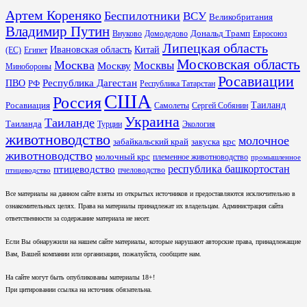
Артем Кореняко
Беспилотники
ВСУ
Великобритания
Владимир Путин
Дональд Трамп
Внуково
Домодедово
Евросоюз
Липецкая область
Ивановская область
Китай
(ЕС)
Египет
Московская область
Москва
Москвы
Москву
Минобороны
Росавиации
Республика Дагестан
ПВО
РФ
Республика Татарстан
США
Россия
Таиланд
Росавиация
Самолеты
Сергей Собянин
Украина
Таиланде
Таиланда
Турции
Экология
животноводство
молочное
забайкальский край
закуска
крс
животноводство
молочный крс
племенное животноводство
промышленное
республика башкортостан
птицеводство
пчеловодство
птицеводство
Все материалы на данном сайте взяты из открытых источников и предоставляются исключительно в
ознакомительных целях. Права на материалы принадлежат их владельцам. Администрация сайта
ответственности за содержание материала не несет.
Если Вы обнаружили на нашем сайте материалы, которые нарушают авторские права, принадлежащие
Вам, Вашей компании или организации, пожалуйста, сообщите нам.
На сайте могут быть опубликованы материалы 18+!
При цитировании ссылка на источник обязательна.