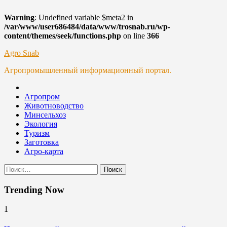
Warning
: Undefined variable $meta2 in
/var/www/user686484/data/www/trosnab.ru/wp-
content/themes/seek/functions.php
on line
366
Skip
Agro Snab
to
Агропромышленный информационный портал.
content
Агропром
Животноводство
Минсельхоз
Экология
Туризм
Заготовка
Агро-карта
Найти:
Trending Now
1