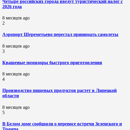
Четыре российских города введут туристический налог с
2026 года
8 месяцев ago
2
Аэропорт Шереметьево перестал принимать самолеты
8 месяцев ago
3
Квашеные помидоры быстрого приготовления
8 месяцев ago
4
Производство пищевых продуктов растет в Липецкой
области
8 месяцев ago
5
В Белом доме сообщили о переносе встречи Зеленского и
Трампа