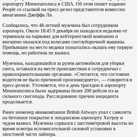
аэропорту Миннеаполиса в США. Об этом пишет издание
People со ссылкой на пресс-релиз представителя комиссии
авиагавани Джеффа Ли.
Сообщалось, что 48-летний мужчина был сотрудником
аэропорта. Около 18:45 9 декабря он находился недалеко от
терминала на парковке для кейтеринговой компании и
внезапно оказался под колесами снегоуборочной машины.
Прибывшие на место медики попытались оказать ему первую
помощь, но работник не выжил.
Мужчина, находившийся за рулем автомобиля для уборки
снега, оставался на месте происшествия и сотрудничал с
правоохранительными органами. «Считается, что состояние
водителя не было причиной произошедшего», — говорится в
пресс-релизе. Уточняется, что в день трагедии в аэропорту
Миннеаполиса были задержаны более 200 рейсов из-за
сильного снегопада. Расследование причин инцидента
продолжается.
Ранее инженер авиакомпании British Airways упал с самолета
на бетонное покрытие в лондонском аэропорту Хитроу и
чудом выжил. Мужчина сорвался с шестиметровой высоты во
время осмотра вспомогательной силовой установки в
хвостовой части лайнера.