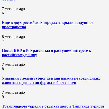
7 месяцев ago
6
Еще в двух российских городах закрыли воздушное
пространство
8 месяцев ago
7
Посол КНР в РФ рассказал о растущем интересе к
российскому рынку
7 месяцев ago
8
Упавший с холма турист два дня выживал среди диких
животных, дополз до фермы и был спасен
7 месяцев ago
9
Трансгендеры украли у отдыхавшего в Таиланде туриста